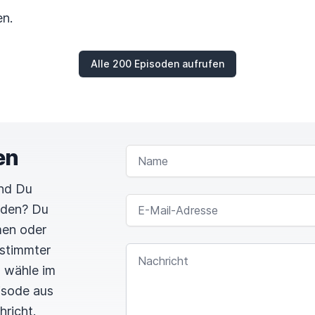
n.
Alle 200 Episoden aufrufen
en
NAME
und Du
E-MAIL-ADRESSE
rden? Du
men oder
estimmter
NACHRICHT
n wähle im
pisode aus
hricht.