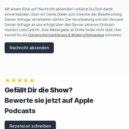
U
A
Mit einem Klick auf "Nachricht absenden" erklärst Du Dich damit
R
einverstanden, dass wir Deine Daten zum Zwecke der Beantwortung
E
Deiner Anfrage verarbeiten dürfen. Die Verarbeitung und der Versand
A
Deiner Anfrage an uns erfolgt über den Server unseres Podcast-
H
Hosters LetsCast.fm. Eine Weitergabe an Dritte findet nicht statt. Hier
U
kannst Du die
Datenschutzerklärung & Widerrufshinweise
einsehen.
M
A
Nachricht absenden
N
,
I
G
N
O
★★★★★
R
E
Gefällt Dir die Show?
T
H
Bewerte sie jetzt auf Apple
I
S
Podcasts
F
I
E
Rezension schreiben
L