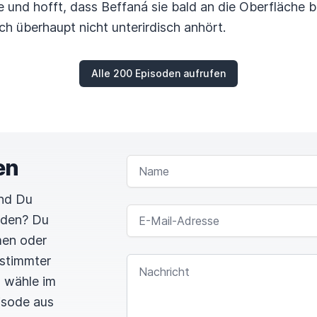
 und hofft, dass Beffaná sie bald an die Oberfläche b
ch überhaupt nicht unterirdisch anhört.
Alle 200 Episoden aufrufen
en
NAME
und Du
E-MAIL-ADRESSE
rden? Du
men oder
estimmter
NACHRICHT
n wähle im
pisode aus