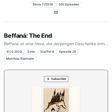
Since 11/2016
200 Episoden
YouTube
Beffaná: The End
Beffaná ist eine Hexe, die denjenigen Geschenke bringt, an die in der Weihnachtszeit sonst niemand denkt. Ihr würdet sie vielleicht Monster, Schädlinge oder sonderliche Gestalten nennen, für Beffaná sind es einfach ihre Freunde.
31.12.2023
3 min
Staffel 8
Episode 25
Matthias Kleimann