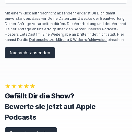
O
U
A
Mit einem Klick auf "Nachricht absenden" erklärst Du Dich damit
R
einverstanden, dass wir Deine Daten zum Zwecke der Beantwortung
E
Deiner Anfrage verarbeiten dürfen. Die Verarbeitung und der Versand
A
Deiner Anfrage an uns erfolgt über den Server unseres Podcast-
H
Hosters LetsCast.fm. Eine Weitergabe an Dritte findet nicht statt. Hier
U
kannst Du die
Datenschutzerklärung & Widerrufshinweise
einsehen.
M
A
Nachricht absenden
N
,
I
G
N
O
★★★★★
R
E
Gefällt Dir die Show?
T
H
Bewerte sie jetzt auf Apple
I
S
Podcasts
F
I
E