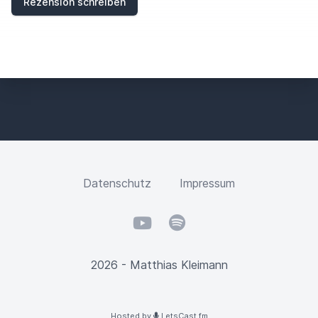
Rezension schreiben
L
D
Datenschutz
Impressum
YouTube
Spotify
2026 - Matthias Kleimann
Hosted by
LetsCast.fm