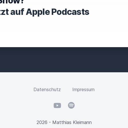
e Show?
H
I
tzt auf Apple Podcasts
S
F
I
E
L
D
Datenschutz
Impressum
YouTube
Spotify
2026 - Matthias Kleimann