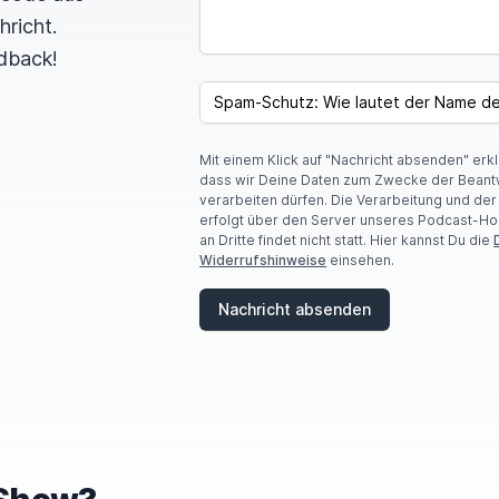
hricht.
dback!
I
F
SPAM CAPTCHA
Y
O
U
Mit einem Klick auf "Nachricht absenden" erk
A
dass wir Deine Daten zum Zwecke der Beant
R
verarbeiten dürfen. Die Verarbeitung und de
E
erfolgt über den Server unseres Podcast-Ho
A
an Dritte findet nicht statt. Hier kannst Du die
H
Widerrufshinweise
einsehen.
U
M
A
Nachricht absenden
N
,
I
G
N
O
R
E
T