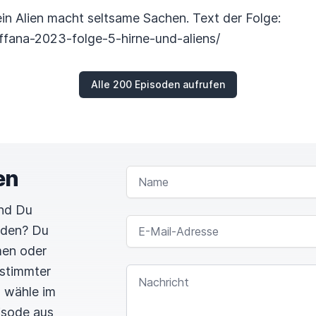
ein Alien macht seltsame Sachen. Text der Folge:
ffana-2023-folge-5-hirne-und-aliens/
Alle 200 Episoden aufrufen
en
NAME
und Du
E-MAIL-ADRESSE
rden? Du
men oder
estimmter
NACHRICHT
n wähle im
pisode aus